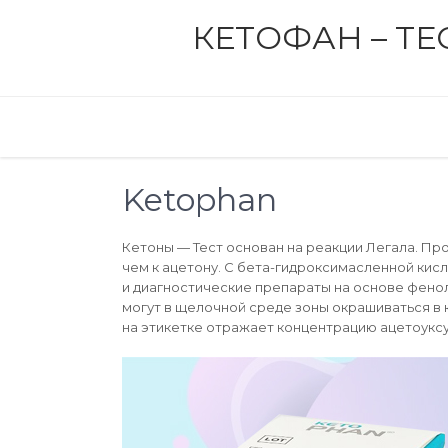
Skip
КЕТОФАН – Т
to
content
Ketophan
Кетоны — Тест основан на реакции Легала. Пр
чем к ацетону. С бета-гидроксимасленной кис
и диагностические препараты на основе фено
могут в щелочной среде зоны окрашиваться в 
на этикетке отражает концентрацию ацетоуксу