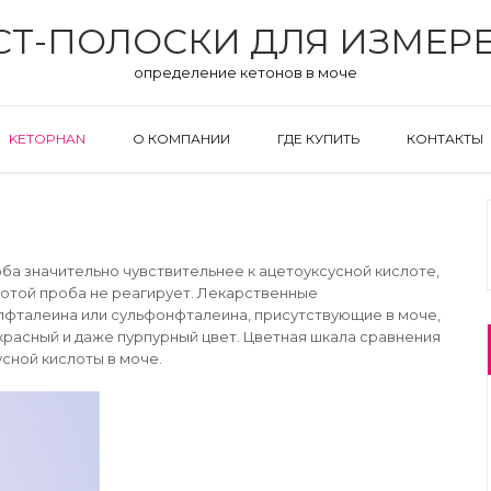
ЕСТ-ПОЛОСКИ ДЛЯ ИЗМЕР
определение кетонов в моче
KETOPHAN
О КОМПАНИИ
ГДЕ КУПИТЬ
КОНТАКТЫ
оба значительно чувствительнее к ацетоуксусной кислоте,
лотой проба не реагирует. Лекарственные
лфталеина или сульфонфталеина, присутствующие в моче,
красный и даже пурпурный цвет. Цветная шкала сравнения
сной кислоты в моче.